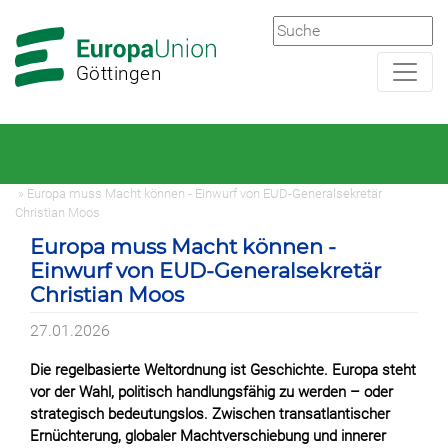
Zur
Zum
Hauptnavigation
Hauptbereich
Göttingen
» Europa muss Macht können - Einwurf von EUD-Generalsekretär
Christian Moos
Europa muss Macht können -
Einwurf von EUD-Generalsekretär
Christian Moos
27.01.2026
Die regelbasierte Weltordnung ist Geschichte. Europa steht
vor der Wahl, politisch handlungsfähig zu werden – oder
strategisch bedeutungslos. Zwischen transatlantischer
Ernüchterung, globaler Machtverschiebung und innerer