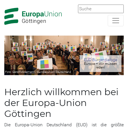
Zur
Zum
Hauptnavigation
Hauptbereich
Göttingen
EUD Bürgerdialoge
Mitglied werden
Europa – Wir müssen
Europa vor Ort
gestalten bei Europa-
reden!
Union und JEF
Foto: Gerolf Mosemann / Europa-Union Deutschland
Foto: Europa-Union Deutschland
Deutschland
Herzlich willkommen bei
der Europa-Union
Göttingen
Die Europa-Union Deutschland (EUD) ist die größte